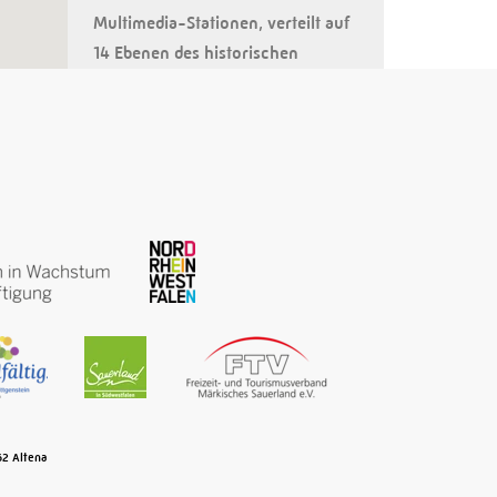
Multimedia-Stationen, verteilt auf
14 Ebenen des historischen
Styrumer Wasserturms, tauchen
die Besucher anschließend tief in
die Geschichte der
Wasserversorgung des Ruhrgebiets
ein und lernen, dass dieser
Ballungsraum ohne das
Wasserreservoir Sauerland bis
heute nicht denkbar ist …
Weiterlesen
MüGa-Park mit Schloss
62
Altena
Broich