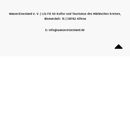
WasserEisenland e. V.
c/o FD 40 Kultur und Tourismus des Märkischen Kreises,
Bismarckstr. 15
58762
Altena
E: info@wassereisenland.de