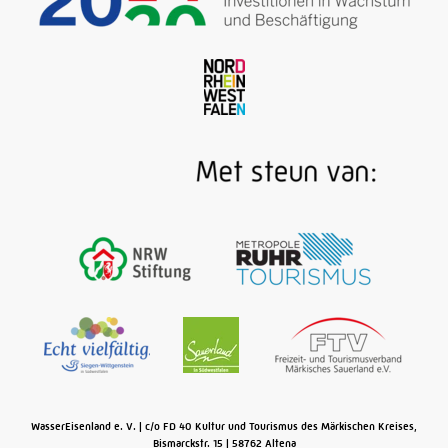
Alles hier is nostalgie: het puffen van de
stoomlocomotief, de houten banken, het
ongehaaste geratel van de wielen. Toch belichamen
smalspoorwegen zoals de Sauerlandse
lokaalspoorwegen bij Plettenberg de technische
vooruitgang van weleer: zij vervangen het
goederenvervoer door paardenkarren en brengen de
kleinijzerindustrie in de smalle dalen van het
Sauerland dichter bij de lijn Ruhr-Sieg en dus bij het
Ruhrgebied …
Meer
WasserEisenland e. V.
c/o FD 40 Kultur und Tourismus des Märkischen Kreises,
Bismarckstr. 15
58762
Altena