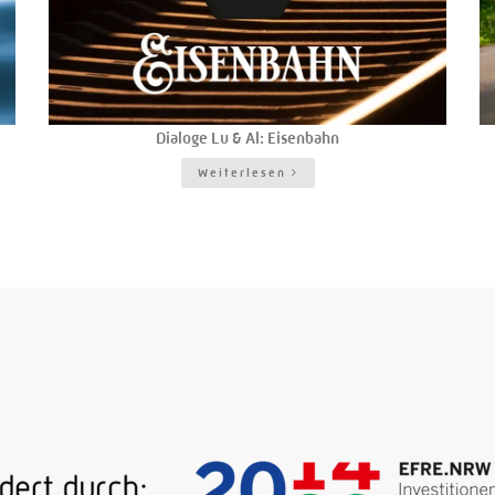
Dialoge Lu & Al: Eisenbahn
Weiterlesen