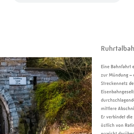
Ruhrtalba
Eine Bahnfahrt e
zur Mündung – d
Streckennetz de
Eisenbahngesell
durchschlagende
mittlere Abschn
Er verbindet di
östlich von Rat
erreicht darüber