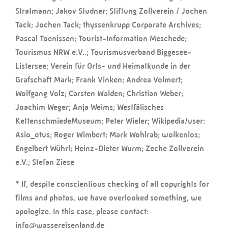
Stratmann; Jakov Studner; Stiftung Zollverein / Jochen
Tack; Jochen Tack; thyssenkrupp Corporate Archives;
Pascal Toenissen; Tourist-Information Meschede;
Tourismus NRW e.V..; Tourismusverband Biggesee-
Listersee; Verein für Orts- und Heimatkunde in der
Grafschaft Mark; Frank Vinken; Andrea Volmert;
Wolfgang Volz; Carsten Walden; Christian Weber;
Joachim Weger; Anja Weims; Westfälisches
KettenschmiedeMuseum; Peter Wieler; Wikipedia/user:
Asio_otus; Roger Wimbert; Mark Wohlrab; wolkenlos;
Engelbert Wührl; Heinz-Dieter Wurm; Zeche Zollverein
e.V.; Stefan Ziese
* If, despite conscientious checking of all copyrights for
films and photos, we have overlooked something, we
apologize. In this case, please contact:
info@wassereisenland.de