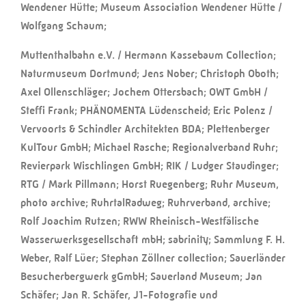
Wendener Hütte; Museum Association Wendener Hütte /
Wolfgang Schaum;
Muttenthalbahn e.V. / Hermann Kassebaum Collection;
Naturmuseum Dortmund; Jens Nober; Christoph Oboth;
Axel Ollenschläger; Jochem Ottersbach; OWT GmbH /
Steffi Frank; PHÄNOMENTA Lüdenscheid; Eric Polenz /
Vervoorts & Schindler Architekten BDA; Plettenberger
KulTour GmbH; Michael Rasche; Regionalverband Ruhr;
Revierpark Wischlingen GmbH; RIK / Ludger Staudinger;
RTG / Mark Pillmann; Horst Ruegenberg; Ruhr Museum,
photo archive; RuhrtalRadweg; Ruhrverband, archive;
Rolf Joachim Rutzen; RWW Rheinisch-Westfälische
Wasserwerksgesellschaft mbH; sabrinity; Sammlung F. H.
Weber, Ralf Lüer; Stephan Zöllner collection; Sauerländer
Besucherbergwerk gGmbH; Sauerland Museum; Jan
Schäfer; Jan R. Schäfer, J1-Fotografie und