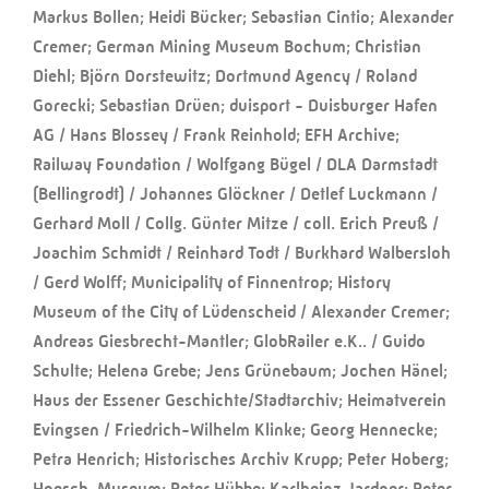
Markus Bollen; Heidi Bücker; Sebastian Cintio; Alexander
Cremer; German Mining Museum Bochum; Christian
Diehl; Björn Dorstewitz; Dortmund Agency / Roland
Gorecki; Sebastian Drüen; duisport - Duisburger Hafen
AG / Hans Blossey / Frank Reinhold; EFH Archive;
Railway Foundation / Wolfgang Bügel / DLA Darmstadt
(Bellingrodt) / Johannes Glöckner / Detlef Luckmann /
Gerhard Moll / Collg. Günter Mitze / coll. Erich Preuß /
Joachim Schmidt / Reinhard Todt / Burkhard Walbersloh
/ Gerd Wolff; Municipality of Finnentrop; History
Museum of the City of Lüdenscheid / Alexander Cremer;
Andreas Giesbrecht-Mantler; GlobRailer e.K.. / Guido
Schulte; Helena Grebe; Jens Grünebaum; Jochen Hänel;
Haus der Essener Geschichte/Stadtarchiv; Heimatverein
Evingsen / Friedrich-Wilhelm Klinke; Georg Hennecke;
Petra Henrich; Historisches Archiv Krupp; Peter Hoberg;
Hoesch-Museum; Peter Hübbe; Karlheinz Jardner; Peter