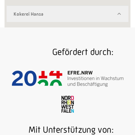
Kokerei Hansa
„Hanseaten“ nennen sie sich: die hart gesottenen
Arbeiter, die das Ungetüm, das die Kokerei Hansa
einmal war, Tag und Nacht zähmten. Die Hitze
endloser Koksofenbatterien, das Inferno aus