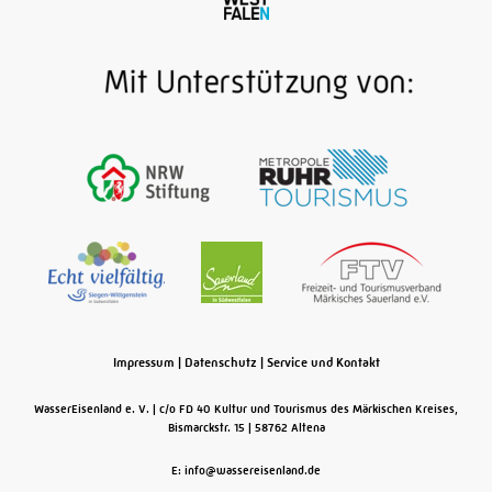
zur Mündung – das ermöglicht das expandierende
Streckennetz der Bergisch-Märkischen
Eisenbahngesellschaft ab den 1870er Jahren. Ein
durchschlagender Erfolg ist insbesondere der
mittlere Abschnitt zwischen Düsseldorf und Hagen.
Er verbindet die gewaltigen Kalksteinvorkommen
östlich von Ratingen mit dem Ruhrgebiet und
erreicht darüber hinaus all diejenigen
Industriebetriebe, die bis dahin ausschließlich auf
die Ruhrschifffahrt angewiesen sind.
Weiterlesen
Impressum
|
Datenschutz
|
Service und Kontakt
WasserEisenland e. V.
c/o FD 40 Kultur und Tourismus des Märkischen Kreises,
Bismarckstr. 15
58762
Altena
E: info@wassereisenland.de