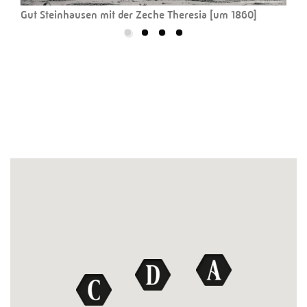
Gut Steinhausen mit der Zeche Theresia [um 1860]
Das
unte
hist