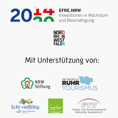
Der Weg ist das Ziel und die Ruhr der Kompass: Auf
dem 240 Kilometer langen RuhrtalRadweg rollen die
Räder vom Sauerland bis ins Ruhrgebiet meist
bergab oder in ebenem Gelände. Unterwegs gibt es
jede Menge Industriekultur zu erleben. Etappenorte
wie Bochum, Hattingen, Essen, Oberhausen und
Duisburg haben ehemalige Fabriken, Hütten,
Zechen, Kraftwerke und Bahnhöfe längst zu
besucherstarken Erlebnis-Hotspots umgeschmiedet.
Weiterlesen