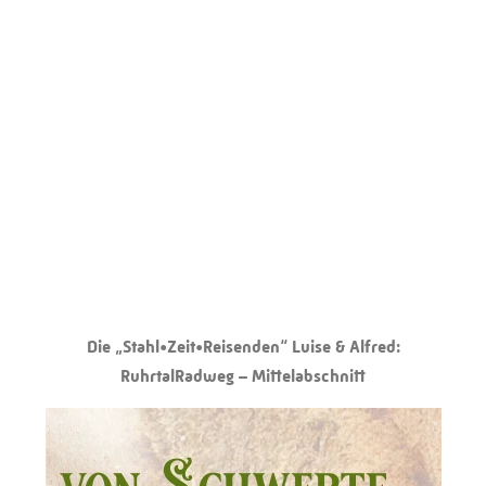
Die „Stahl•Zeit•Reisenden“ Luise & Alfred:
RuhrtalRadweg – Mittelabschnitt