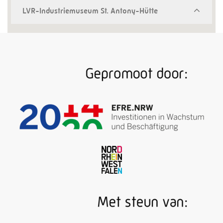
LVR-Industriemuseum St. Antony-Hütte
Heel idyllisch, deze "wieg van de Ruhrindustrie":
naast de overblijfselen van de eerste ijzersmelterij in
het Ruhrgebied, uit 1758, weerspiegelen het
kantoorgebouw en de voormalige woning van de
directeur van de ijzersmelterij zich als solide