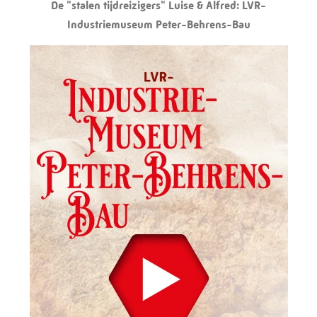
De "stalen tijdreizigers" Luise & Alfred: LVR-
Industriemuseum Peter-Behrens-Bau