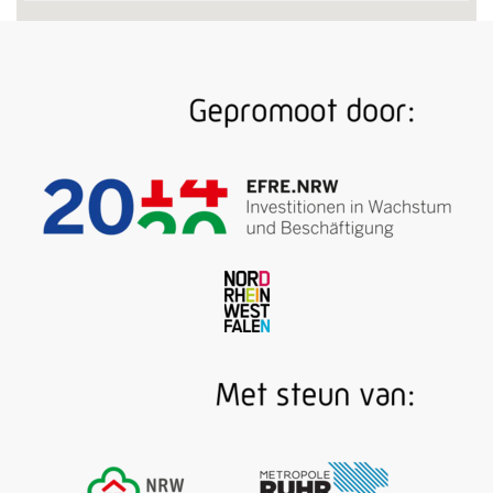
Neanderthalers, ridders en keurvorsten: passend bij
de reis door verschillende tijdperken combineert de
architectuur van het Sauerlandmuseum een
historisch stadspaleis uit 1605 met een gloednieuwe
uitbreiding. Onderdeel van dit "Museum- und
Kulturforum Südwestfalen" is een
tentoonstellingsruimte over de industriële