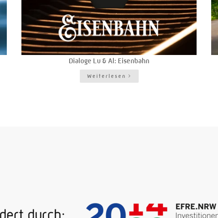
Dialoge Lu & Al: Eisenbahn
Weiterlesen