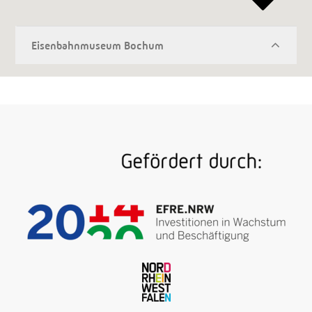
Eisenbahnmuseum Bochum
Stellwerk, Wasserturm, Drehscheibe,
Ringlokschuppen, Bekohlungskran, dazu rund 180
meist fahrbereite historische Loks, Waggons und
sonstige Schienenfahrzeuge: Das Eisenbahnmuseum