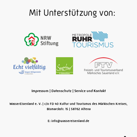
auf dem Gelände des früheren Bahnbetriebswerks
Bochum-Dahlhausen versetzt Besucher in eine Zeit,
als Dampfzüge die Ruhrtalbahn im Ruhrgebiet und
Sauerland zu einem Schnellweg für Kohle, Eisen,
Stahl, Kalk und Erze machten …
Weiterlesen
Impressum
|
Datenschutz
|
Service und Kontakt
WasserEisenland e. V.
c/o FD 40 Kultur und Tourismus des Märkischen Kreises,
Bismarckstr. 15
58762
Altena
E: info@wassereisenland.de